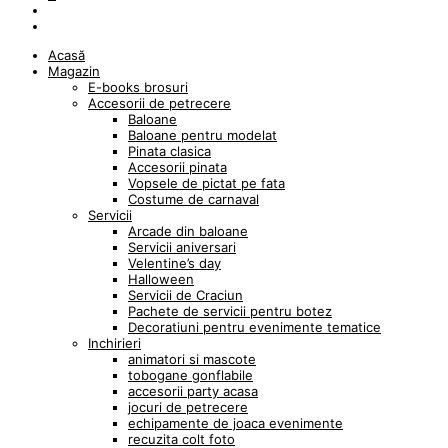
Acasă
Magazin
E-books brosuri
Accesorii de petrecere
Baloane
Baloane pentru modelat
Pinata clasica
Accesorii pinata
Vopsele de pictat pe fata
Costume de carnaval
Servicii
Arcade din baloane
Servicii aniversari
Velentine’s day
Halloween
Servicii de Craciun
Pachete de servicii pentru botez
Decoratiuni pentru evenimente tematice
Inchirieri
animatori si mascote
tobogane gonflabile
accesorii party acasa
jocuri de petrecere
echipamente de joaca evenimente
recuzita colt foto