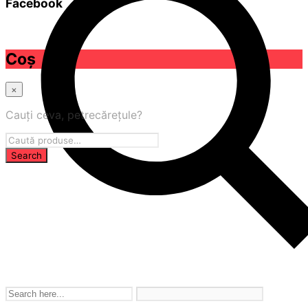
Facebook
Coș
×
Cauți ceva, petrecărețule?