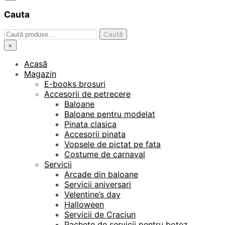
Cauta
Caută
Caută
după:
×
Acasă
Magazin
E-books brosuri
Accesorii de petrecere
Baloane
Baloane pentru modelat
Pinata clasica
Accesorii pinata
Vopsele de pictat pe fata
Costume de carnaval
Servicii
Arcade din baloane
Servicii aniversari
Velentine’s day
Halloween
Servicii de Craciun
Pachete de servicii pentru botez