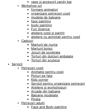
vase si accesorii candy bar
Workshop-uri
formare animatori
organizare petreceri copii
modelaj de baloane
face painting
body painting
Fun Science
ateliere copii si parinti
ateliere cu activitati pentru copii
Cadouri
Marturii de nunta
Marturii botez
Jocuri de societate
Torturi din dulciuri ambalate
Torturi din scutece
Servicii
Petreceri copii
Animatie pentru copii
Picturi pe fata
Kids corner
Servicii pentru organizare petreceri
Ateliere si workshopuri
Arcade din baloane
Baloane modelate
Pinata
Petreceri adulti
Face and Body painting