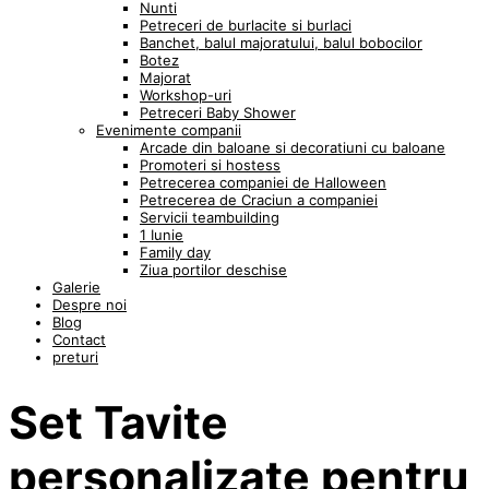
Nunti
Petreceri de burlacite si burlaci
Banchet, balul majoratului, balul bobocilor
Botez
Majorat
Workshop-uri
Petreceri Baby Shower
Evenimente companii
Arcade din baloane si decoratiuni cu baloane
Promoteri si hostess
Petrecerea companiei de Halloween
Petrecerea de Craciun a companiei
Servicii teambuilding
1 Iunie
Family day
Ziua portilor deschise
Galerie
Despre noi
Blog
Contact
preturi
Set Tavite
personalizate pentru