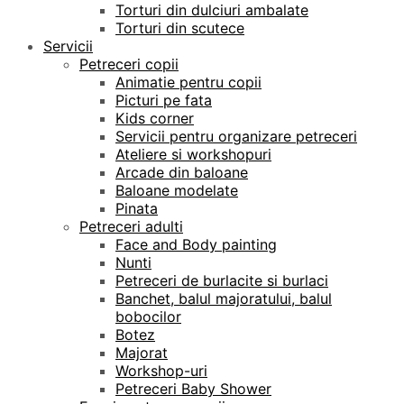
Torturi din dulciuri ambalate
Torturi din scutece
Servicii
Petreceri copii
Animatie pentru copii
Picturi pe fata
Kids corner
Servicii pentru organizare petreceri
Ateliere si workshopuri
Arcade din baloane
Baloane modelate
Pinata
Petreceri adulti
Face and Body painting
Nunti
Petreceri de burlacite si burlaci
Banchet, balul majoratului, balul
bobocilor
Botez
Majorat
Workshop-uri
Petreceri Baby Shower