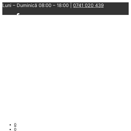
Luni – Duminică 08:00 – 18:00 |
0741 020 439
0
0