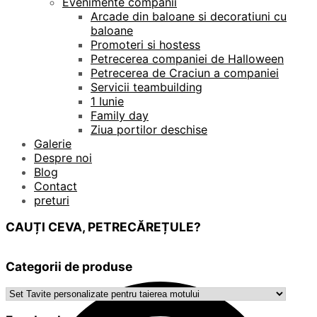
Evenimente companii
Arcade din baloane si decoratiuni cu
baloane
Promoteri si hostess
Petrecerea companiei de Halloween
Petrecerea de Craciun a companiei
Servicii teambuilding
1 Iunie
Family day
Ziua portilor deschise
Galerie
Despre noi
Blog
Contact
preturi
CAUȚI CEVA, PETRECĂREȚULE?
Categorii de produse