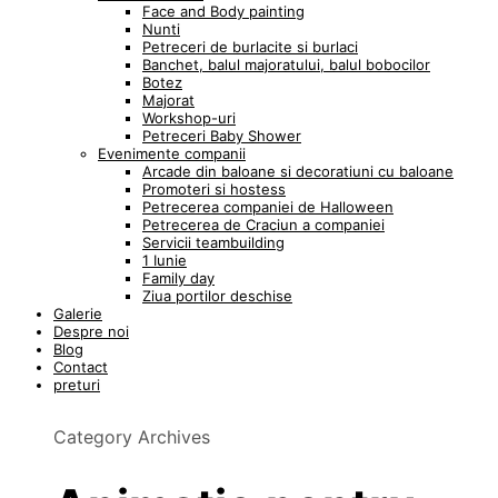
Face and Body painting
Nunti
Petreceri de burlacite si burlaci
Banchet, balul majoratului, balul bobocilor
Botez
Majorat
Workshop-uri
Petreceri Baby Shower
Evenimente companii
Arcade din baloane si decoratiuni cu baloane
Promoteri si hostess
Petrecerea companiei de Halloween
Petrecerea de Craciun a companiei
Servicii teambuilding
1 Iunie
Family day
Ziua portilor deschise
Galerie
Despre noi
Blog
Contact
preturi
Category Archives