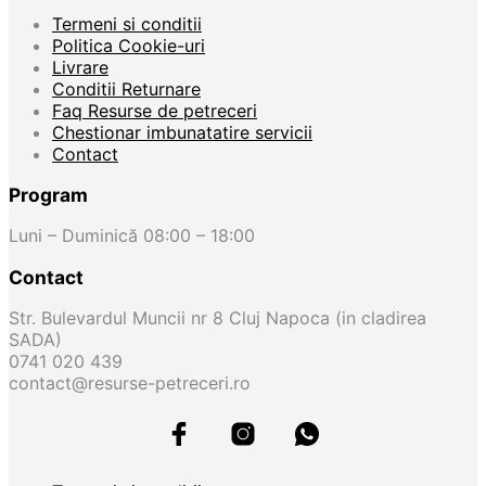
Termeni si conditii
Politica Cookie-uri
Livrare
Conditii Returnare
Faq Resurse de petreceri
Chestionar imbunatatire servicii
Contact
Program
Luni – Duminică 08:00 – 18:00
Contact
Str. Bulevardul Muncii nr 8 Cluj Napoca (in cladirea
SADA)
0741 020 439
contact@resurse-petreceri.ro