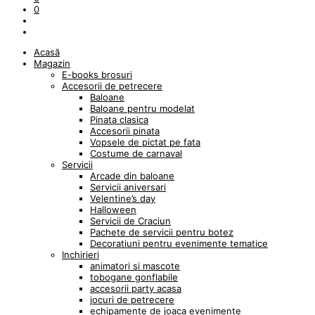
0
Acasă
Magazin
E-books brosuri
Accesorii de petrecere
Baloane
Baloane pentru modelat
Pinata clasica
Accesorii pinata
Vopsele de pictat pe fata
Costume de carnaval
Servicii
Arcade din baloane
Servicii aniversari
Velentine’s day
Halloween
Servicii de Craciun
Pachete de servicii pentru botez
Decoratiuni pentru evenimente tematice
Inchirieri
animatori si mascote
tobogane gonflabile
accesorii party acasa
jocuri de petrecere
echipamente de joaca evenimente