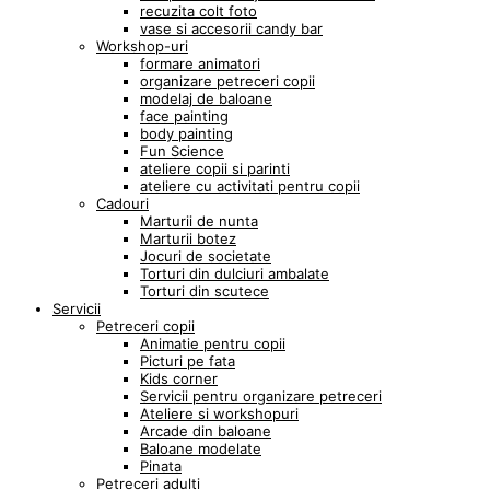
recuzita colt foto
vase si accesorii candy bar
Workshop-uri
formare animatori
organizare petreceri copii
modelaj de baloane
face painting
body painting
Fun Science
ateliere copii si parinti
ateliere cu activitati pentru copii
Cadouri
Marturii de nunta
Marturii botez
Jocuri de societate
Torturi din dulciuri ambalate
Torturi din scutece
Servicii
Petreceri copii
Animatie pentru copii
Picturi pe fata
Kids corner
Servicii pentru organizare petreceri
Ateliere si workshopuri
Arcade din baloane
Baloane modelate
Pinata
Petreceri adulti