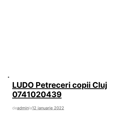
LUDO Petreceri copii Cluj
0741020439
de
admin
la
12 ianuarie 2022