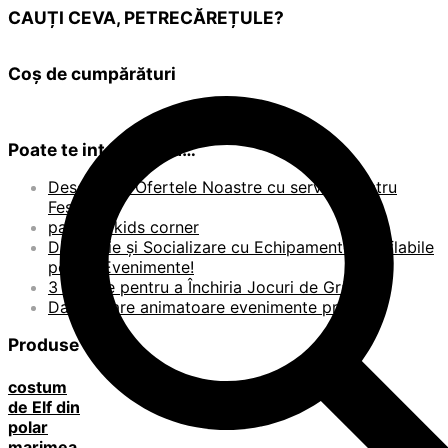
CAUȚI CEVA, PETRECĂREȚULE?
Coș de cumpărături
Poate te intereseaza…
Descoperă Ofertele Noastre cu servicii pentru
Festival!
pachete kids corner
Distracție și Socializare cu Echipamente Gonflabile
pentru Evenimente!
3 Motive pentru a Închiria Jocuri de Grădină
Dansatoare animatoare evenimente private
Produse
costum
de Elf din
polar
marimea