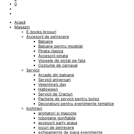
0
Acasă
Magazin
E-books brosuri
Accesorii de petrecere
Baloane
Baloane pentru modelat
Pinata clasica
Accesorii pinata
Vopsele de pictat pe fata
Costume de carnaval
Servicii
Arcade din baloane
Servicii aniversari
Velentine’s day
Halloween
Servicii de Craciun
Pachete de servicii pentru botez
Decoratiuni pentru evenimente tematice
Inchirieri
animatori si mascote
tobogane gonflabile
accesorii party acasa
jocuri de petrecere
echipamente de joaca evenimente