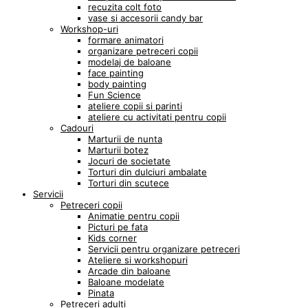
recuzita colt foto
vase si accesorii candy bar
Workshop-uri
formare animatori
organizare petreceri copii
modelaj de baloane
face painting
body painting
Fun Science
ateliere copii si parinti
ateliere cu activitati pentru copii
Cadouri
Marturii de nunta
Marturii botez
Jocuri de societate
Torturi din dulciuri ambalate
Torturi din scutece
Servicii
Petreceri copii
Animatie pentru copii
Picturi pe fata
Kids corner
Servicii pentru organizare petreceri
Ateliere si workshopuri
Arcade din baloane
Baloane modelate
Pinata
Petreceri adulti