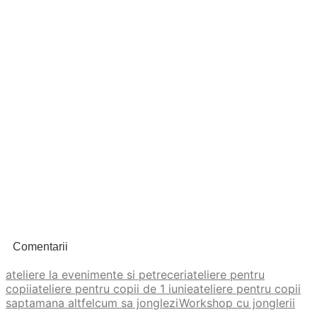
Comentarii
ateliere la evenimente si petreceri
ateliere pentru
copii
ateliere pentru copii de 1 iunie
ateliere pentru copii
saptamana altfel
cum sa jonglezi
Workshop cu jonglerii