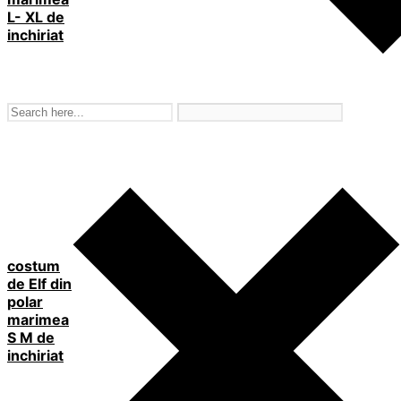
L- XL de
inchiriat
costum
de Elf din
polar
marimea
S M de
inchiriat