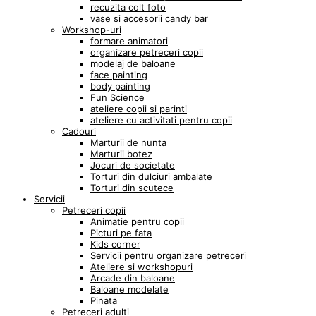
recuzita colt foto
vase si accesorii candy bar
Workshop-uri
formare animatori
organizare petreceri copii
modelaj de baloane
face painting
body painting
Fun Science
ateliere copii si parinti
ateliere cu activitati pentru copii
Cadouri
Marturii de nunta
Marturii botez
Jocuri de societate
Torturi din dulciuri ambalate
Torturi din scutece
Servicii
Petreceri copii
Animatie pentru copii
Picturi pe fata
Kids corner
Servicii pentru organizare petreceri
Ateliere si workshopuri
Arcade din baloane
Baloane modelate
Pinata
Petreceri adulti