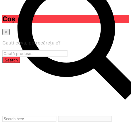
Coș
×
Cauți ceva, petrecărețule?