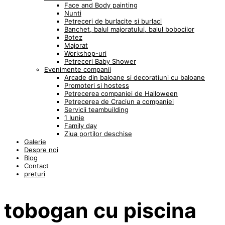
Face and Body painting
Nunti
Petreceri de burlacite si burlaci
Banchet, balul majoratului, balul bobocilor
Botez
Majorat
Workshop-uri
Petreceri Baby Shower
Evenimente companii
Arcade din baloane si decoratiuni cu baloane
Promoteri si hostess
Petrecerea companiei de Halloween
Petrecerea de Craciun a companiei
Servicii teambuilding
1 Iunie
Family day
Ziua portilor deschise
Galerie
Despre noi
Blog
Contact
preturi
tobogan cu piscina