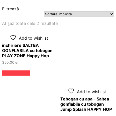
Filtrează
Afișez toate cele 2 rezultate
Add to wishlist
inchiriere SALTEA
GONFLABILA cu tobogan
PLAY ZONE Happy Hop
350.00
lei
Adaugă în coș
Add to wishlist
Tobogan cu apa – Saltea
gonflabila cu tobogan
Jump Splash HAPPY HOP