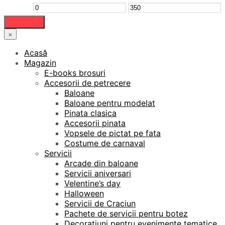
Preț
Preț
Filtrează
minim
maxim
×
Acasă
Magazin
E-books brosuri
Accesorii de petrecere
Baloane
Baloane pentru modelat
Pinata clasica
Accesorii pinata
Vopsele de pictat pe fata
Costume de carnaval
Servicii
Arcade din baloane
Servicii aniversari
Velentine’s day
Halloween
Servicii de Craciun
Pachete de servicii pentru botez
Decoratiuni pentru evenimente tematice