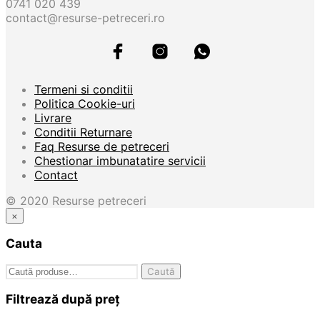
0741 020 439
contact@resurse-petreceri.ro
Termeni si conditii
Politica Cookie-uri
Livrare
Conditii Returnare
Faq Resurse de petreceri
Chestionar imbunatatire servicii
Contact
© 2020 Resurse petreceri
×
Cauta
Caută
Caută
după:
Filtrează după preț