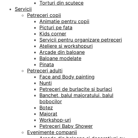
Torturi din scutece
Servicii
Petreceri copii
Animatie pentru copii
Picturi pe fata
Kids corner
Servicii pentru organizare petreceri
Ateliere si workshopuri
Arcade din baloane
Baloane modelate
Pinata
Petreceri adulti
Face and Body painting
Nunti
Petreceri de burlacite si burlaci
Banchet, balul majoratului, balul
bobocilor
Botez
Majorat
Workshop-uri
Petreceri Baby Shower
Evenimente companii