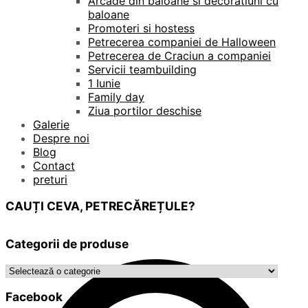
Arcade din baloane si decoratiuni cu
baloane
Promoteri si hostess
Petrecerea companiei de Halloween
Petrecerea de Craciun a companiei
Servicii teambuilding
1 Iunie
Family day
Ziua portilor deschise
Galerie
Despre noi
Blog
Contact
preturi
CAUȚI CEVA, PETRECĂREȚULE?
Categorii de produse
Facebook