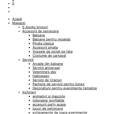
0
Acasă
Magazin
E-books brosuri
Accesorii de petrecere
Baloane
Baloane pentru modelat
Pinata clasica
Accesorii pinata
Vopsele de pictat pe fata
Costume de carnaval
Servicii
Arcade din baloane
Servicii aniversari
Velentine’s day
Halloween
Servicii de Craciun
Pachete de servicii pentru botez
Decoratiuni pentru evenimente tematice
Inchirieri
animatori si mascote
tobogane gonflabile
accesorii party acasa
jocuri de petrecere
echipamente de joaca evenimente