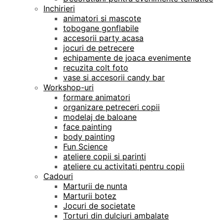
Inchirieri
animatori si mascote
tobogane gonflabile
accesorii party acasa
jocuri de petrecere
echipamente de joaca evenimente
recuzita colt foto
vase si accesorii candy bar
Workshop-uri
formare animatori
organizare petreceri copii
modelaj de baloane
face painting
body painting
Fun Science
ateliere copii si parinti
ateliere cu activitati pentru copii
Cadouri
Marturii de nunta
Marturii botez
Jocuri de societate
Torturi din dulciuri ambalate