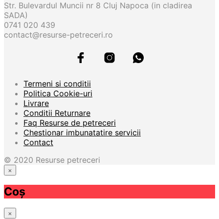
Str. Bulevardul Muncii nr 8 Cluj Napoca (in cladirea
SADA)
0741 020 439
contact@resurse-petreceri.ro
Termeni si conditii
Politica Cookie-uri
Livrare
Conditii Returnare
Faq Resurse de petreceri
Chestionar imbunatatire servicii
Contact
© 2020 Resurse petreceri
×
Acasă
Coș
Magazin
E-books brosuri
×
Accesorii de petrecere