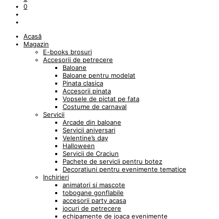
0
Acasă
Magazin
E-books brosuri
Accesorii de petrecere
Baloane
Baloane pentru modelat
Pinata clasica
Accesorii pinata
Vopsele de pictat pe fata
Costume de carnaval
Servicii
Arcade din baloane
Servicii aniversari
Velentine’s day
Halloween
Servicii de Craciun
Pachete de servicii pentru botez
Decoratiuni pentru evenimente tematice
Inchirieri
animatori si mascote
tobogane gonflabile
accesorii party acasa
jocuri de petrecere
echipamente de joaca evenimente