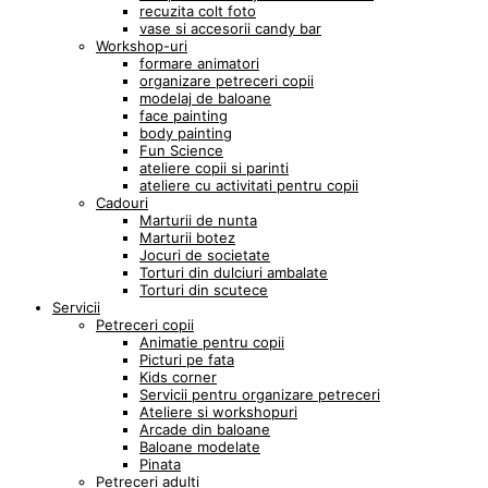
recuzita colt foto
vase si accesorii candy bar
Workshop-uri
formare animatori
organizare petreceri copii
modelaj de baloane
face painting
body painting
Fun Science
ateliere copii si parinti
ateliere cu activitati pentru copii
Cadouri
Marturii de nunta
Marturii botez
Jocuri de societate
Torturi din dulciuri ambalate
Torturi din scutece
Servicii
Petreceri copii
Animatie pentru copii
Picturi pe fata
Kids corner
Servicii pentru organizare petreceri
Ateliere si workshopuri
Arcade din baloane
Baloane modelate
Pinata
Petreceri adulti