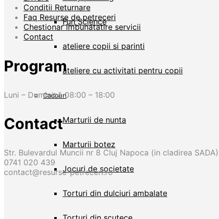
Conditii Returnare
Faq Resurse de petreceri
Fun Science
Chestionar imbunatatire servicii
Contact
ateliere copii si parinti
Program
ateliere cu activitati pentru copii
Luni – Duminică 08:00 – 18:00
Cadouri
Contact
Marturii de nunta
Marturii botez
Str. Bulevardul Muncii nr 8 Cluj Napoca (in cladirea SADA)
0741 020 439
Jocuri de societate
contact@resurse-petreceri.ro
Torturi din dulciuri ambalate
Torturi din scutece