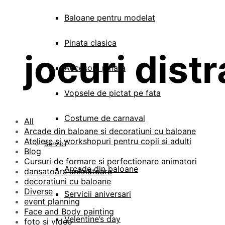
Baloane pentru modelat
Pinata clasica
jocuri dist
Accesorii pinata
Vopsele de pictat pe fata
Costume de carnaval
All
Arcade din baloane si decoratiuni cu baloane
Ateliere si workshopuri pentru copii si adulti
Servicii
Blog
Cursuri de formare si perfectionare animatori
Arcade din baloane
dansatoare animatoare
decoratiuni cu baloane
Diverse
Servicii aniversari
event planning
Face and Body painting
Velentine’s day
foto si video