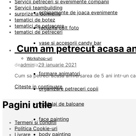
Servicii petreceri si evenimente companii
Servicii teambuilding
echipamente de joaca evenimente
surprize la domiciliu
tematici de botez
tematici de petrecere
recuzita colt foto
tematici de petreceri
vase si accesorii candy bar
Cum am petrecut acasa ani
Workshop-uri
de
admin
la
29 ianuarie 2021
formare animatori
Cum sa petreci acasa aniversarea de 5 ani intr-un ca
Citeste in continuare
organizare petreceri copii
Pagini utile
modelaj de baloane
face painting
Termeni si conditii
Politica Cookie-uri
body painting
Livrare