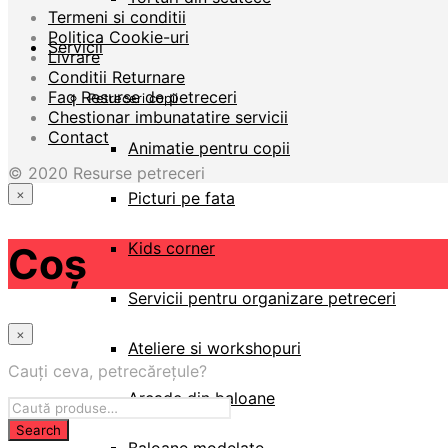
Termeni si conditii
Politica Cookie-uri
Servicii
Livrare
Conditii Returnare
Faq Resurse de petreceri
Petreceri copii
Chestionar imbunatatire servicii
Contact
Animatie pentru copii
© 2020 Resurse petreceri
×
Picturi pe fata
Acasă
Kids corner
Coș
Magazin
E-books brosuri
Accesorii de petrecere
Servicii pentru organizare petreceri
Baloane
Baloane pentru modelat
×
Ateliere si workshopuri
Pinata clasica
Cauți ceva, petrecărețule?
Accesorii pinata
Vopsele de pictat pe fata
Arcade din baloane
Costume de carnaval
Servicii