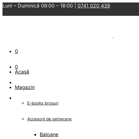
Luni – Duminică 08:00 – 18:00 |
0741 020 439
0
0
Acasă
Magazin
E-books brosuri
Accesorii de petrecere
Baloane